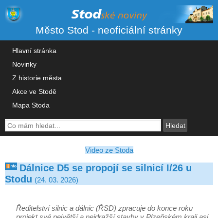
Město Stod - neoficiální stránky
Hlavní stránka
Novinky
Z historie města
Akce ve Stodě
Mapa Stoda
Video ze Stoda
Dálnice D5 se propojí se silnicí I/26 u
Stodu
(24. 03. 2026)
Ředitelství silnic a dálnic (ŘSD) zpracuje do konce roku
projekt své největší a nejdražší stavby v Plzeňském kraji asi