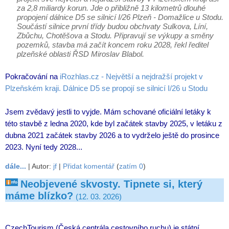
za 2,8 miliardy korun. Jde o přibližně 13 kilometrů dlouhé
propojení dálnice D5 se silnicí I/26 Plzeň - Domažlice u Stodu.
Součástí silnice první třídy budou obchvaty Sulkova, Líní,
Zbůchu, Chotěšova a Stodu. Připravují se výkupy a směny
pozemků, stavba má začít koncem roku 2028, řekl ředitel
plzeňské oblasti ŘSD Miroslav Blabol.
Pokračování na
iRozhlas.cz - Největší a nejdražší projekt v
Plzeňském kraji. Dálnice D5 se propojí se silnicí I/26 u Stodu
Jsem zvědavý jestli to vyjde. Mám schované oficiální letáky k
této stavbě z ledna 2020, kde byl začátek stavby 2025, v letáku z
dubna 2021 začátek stavby 2026 a to vydrželo ještě do prosince
2023. Nyní tedy 2028...
dále...
| Autor:
jf
|
Přidat komentář
(
zatím 0
)
Neobjevené skvosty. Tipnete si, který
máme blízko?
(12. 03. 2026)
CzechTourism (Česká centrála cestovního ruchu) je státní