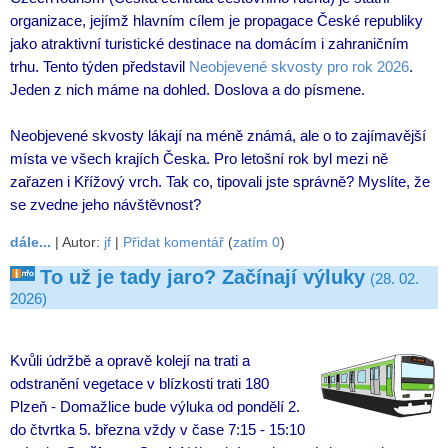
organizace, jejímž hlavním cílem je propagace České republiky
jako atraktivní turistické destinace na domácím i zahraničním
trhu. Tento týden představil
Neobjevené skvosty pro rok 2026
.
Jeden z nich máme na dohled. Doslova a do písmene.
Neobjevené skvosty lákají na méně známá, ale o to zajímavější
místa ve všech krajích Česka. Pro letošní rok byl mezi ně
zařazen i Křížový vrch. Tak co, tipovali jste správně? Myslíte, že
se zvedne jeho návštěvnost?
dále...
| Autor:
jf
|
Přidat komentář
(
zatím 0
)
To už je tady jaro? Začínají výluky
(28. 02.
2026)
Kvůli údržbě a opravě kolejí na trati a
odstranění vegetace v blízkosti trati 180
Plzeň - Domažlice bude výluka od pondělí 2.
do čtvrtka 5. března vždy v čase 7:15 - 15:10