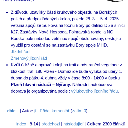
Z důvodu uzavírky části kruhového objezdu na Borských
polích a předpokládaných kolon, pojede 28. 3. – 5. 4. 2025
většina spojů ze Sulkova na točnu Bory po dálnici D5 a silnici
I/27. Zastávky Nové Hospoda, Folmavská rondel a NC
Borská pole nebudou většinou spojů obsluhovány, cestující
využijí pro dostání se na zastávku Bory spoje MHD.
Jízdní řád
Změnový jízdní řád
Kvůli údržbě a opravě kolejí na trati a odstranění vegetace v
blízkosti trati 180 Plzeň - Domažlice bude výluka od úterý 1.
dubna do pátku 4. dubna vždy v čase 8:00 - 14:00 v úseku
Plzeň hlavní nádraží – Nýřany
. Náhradní autobusová
doprava je organizována podle :
výlukového jízdního řádu
.
dále...
| Autor:
jf
|
Přidat komentář
(
zatím 0
)
index
| 8-14 |
předchozí
|
následující
| Celkem 2300 článků