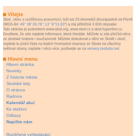
Vítejte
Stod
, obec s rozšířenou pravomocí, leží asi 20 kilometrů jihozápadně od Plzně
(WGS-84:
49° 38' 26,76"; 13° 9' 51,93"
) a má přibližně 3 600 obyvatel.
Tato stránka je potomkem www.stod.org, www.stod.cz a stod.hyperlinx.cz.
Doufáme, že zde najdete informace, které hledáte. Můžete si zde přečíst něco
ze stodské historie i současnosti. Můžete diskutovat o dění ve Stodě i okolí,
najdete tu jízdní řády na tratích hromadné dopravy ze Stoda na všechny
světové strany, najdete i něco více, podívejte se na
servery.zestoda.net
.
Hlavní menu
Hlavní stránka
Novinky
Z historie města
Stodské listy
O stránce
Radnice
Kalendář akcí
Ke stažení
Odkazy
Napište nám
Rozšířené vyhledávání