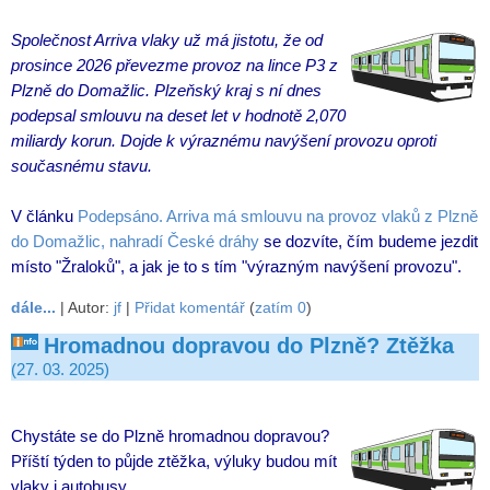
Společnost Arriva vlaky už má jistotu, že od
prosince 2026 převezme provoz na lince P3 z
Plzně do Domažlic. Plzeňský kraj s ní dnes
podepsal smlouvu na deset let v hodnotě 2,070
miliardy korun. Dojde k výraznému navýšení provozu oproti
současnému stavu.
V článku
Podepsáno. Arriva má smlouvu na provoz vlaků z Plzně
do Domažlic, nahradí České dráhy
se dozvíte, čím budeme jezdit
místo "Žraloků", a jak je to s tím "výrazným navýšení provozu".
dále...
| Autor:
jf
|
Přidat komentář
(
zatím 0
)
Hromadnou dopravou do Plzně? Ztěžka
(27. 03. 2025)
Chystáte se do Plzně hromadnou dopravou?
Příští týden to půjde ztěžka, výluky budou mít
vlaky i autobusy.