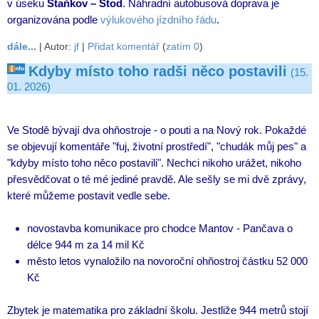
v úseku
Staňkov – Stod
. Náhradní autobusová doprava je
organizována podle
výlukového jízdního řádu
.
dále...
| Autor:
jf
|
Přidat komentář
(
zatím 0
)
Kdyby místo toho radši něco postavili
(15.
01. 2026)
Ve Stodě bývají dva ohňostroje - o pouti a na Nový rok. Pokaždé
se objevují komentáře "fuj, životní prostředí", "chudák můj pes" a
"kdyby místo toho něco postavili". Nechci nikoho urážet, nikoho
přesvědčovat o té mé jediné pravdě. Ale sešly se mi dvě zprávy,
které můžeme postavit vedle sebe.
novostavba komunikace pro chodce Mantov - Pančava o
délce 944 m za 14 mil Kč
město letos vynaložilo na novoroční ohňostroj částku 52 000
Kč
Zbytek je matematika pro základní školu. Jestliže 944 metrů stojí