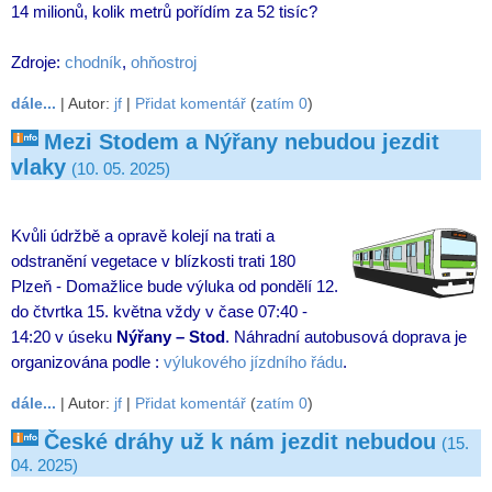
14 milionů, kolik metrů pořídím za 52 tisíc?
Zdroje:
chodník
,
ohňostroj
dále...
| Autor:
jf
|
Přidat komentář
(
zatím 0
)
Mezi Stodem a Nýřany nebudou jezdit
vlaky
(10. 05. 2025)
Kvůli údržbě a opravě kolejí na trati a
odstranění vegetace v blízkosti trati 180
Plzeň - Domažlice bude výluka od pondělí 12.
do čtvrtka 15. května vždy v čase 07:40 -
14:20 v úseku
Nýřany – Stod
. Náhradní autobusová doprava je
organizována podle :
výlukového jízdního řádu
.
dále...
| Autor:
jf
|
Přidat komentář
(
zatím 0
)
České dráhy už k nám jezdit nebudou
(15.
04. 2025)