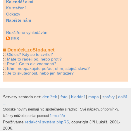
Kalendář akcí
Ke stažení
Odkazy
Napište nám
Rozšířené vyhledávání
RSS
Deníček.zeStoda.net
::
Oldies? Kdy se to zvrtlo?
::
Máte to raději po, nebo proti?
::
První. Co to ale znamená?
::
Ehm, neopakujete pořád, ehm, stejná slova?
::
Je to skutečnost, nebo jen fantazie?
Servery zestoda.net:
deníček
|
foto
|
hledání
|
mapa
|
zprávy
|
další
...
Stodské noviny nemají nic společného s radnicí. Své nápady, připomínky,
články můžete poslat pomocí
formuláře
.
Používáme
redakční systém phpRS
, copyright Jiří Lukáš, 2001-
2006.