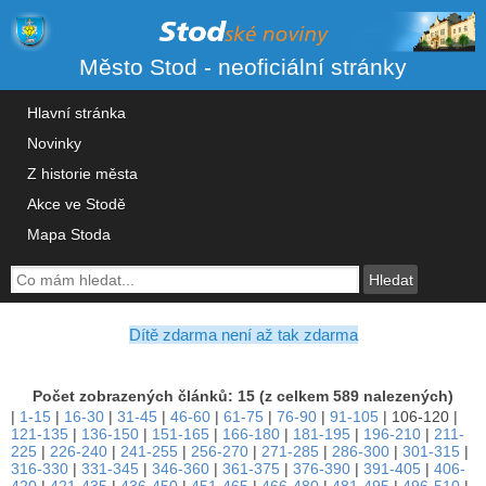
Město Stod - neoficiální stránky
Hlavní stránka
Novinky
Z historie města
Akce ve Stodě
Mapa Stoda
Dítě zdarma není až tak zdarma
Počet zobrazených článků: 15 (z celkem 589 nalezených)
|
1-15
|
16-30
|
31-45
|
46-60
|
61-75
|
76-90
|
91-105
|
106-120
|
121-135
|
136-150
|
151-165
|
166-180
|
181-195
|
196-210
|
211-
225
|
226-240
|
241-255
|
256-270
|
271-285
|
286-300
|
301-315
|
316-330
|
331-345
|
346-360
|
361-375
|
376-390
|
391-405
|
406-
420
|
421-435
|
436-450
|
451-465
|
466-480
|
481-495
|
496-510
|