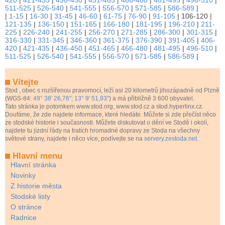
511-525
|
526-540
|
541-555
|
556-570
|
571-585
|
586-589
|
|
1-15
|
16-30
|
31-45
|
46-60
|
61-75
|
76-90
|
91-105
|
106-120
|
121-135
|
136-150
|
151-165
|
166-180
|
181-195
|
196-210
|
211-
225
|
226-240
|
241-255
|
256-270
|
271-285
|
286-300
|
301-315
|
316-330
|
331-345
|
346-360
|
361-375
|
376-390
|
391-405
|
406-
420
|
421-435
|
436-450
|
451-465
|
466-480
|
481-495
|
496-510
|
511-525
|
526-540
|
541-555
|
556-570
|
571-585
|
586-589
|
Vítejte
Stod
, obec s rozšířenou pravomocí, leží asi 20 kilometrů jihozápadně od Plzně
(WGS-84:
49° 38' 26,76"; 13° 9' 51,93"
) a má přibližně 3 600 obyvatel.
Tato stránka je potomkem www.stod.org, www.stod.cz a stod.hyperlinx.cz.
Doufáme, že zde najdete informace, které hledáte. Můžete si zde přečíst něco
ze stodské historie i současnosti. Můžete diskutovat o dění ve Stodě i okolí,
najdete tu jízdní řády na tratích hromadné dopravy ze Stoda na všechny
světové strany, najdete i něco více, podívejte se na
servery.zestoda.net
.
Hlavní menu
Hlavní stránka
Novinky
Z historie města
Stodské listy
O stránce
Radnice