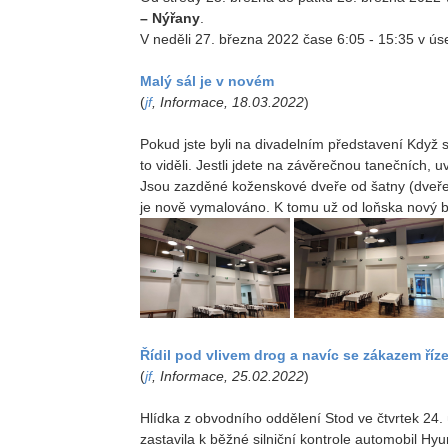
– Nýřany
.
V neděli 27. března 2022 čase 6:05 - 15:35 v ú
Malý sál je v novém
(
jf
, Informace, 18.03.2022
)
Pokud jste byli na divadelním představení Když s
to viděli. Jestli jdete na závěrečnou tanečních, 
Jsou zazděné koženskové dveře od šatny (dveře, 
je nově vymalováno. K tomu už od loňska nový ba
Řídil pod vlivem drog a navíc se zákazem říz
(
jf
, Informace, 25.02.2022
)
Hlídka z obvodního oddělení Stod ve čtvrtek 24. 
zastavila k běžné silniční kontrole automobil Hyun