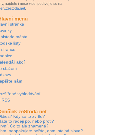
ny, najdete i něco více, podívejte se na
ery.zestoda.net
.
lavní menu
lavní stránka
ovinky
 historie města
todské listy
 stránce
adnice
alendář akcí
e stažení
dkazy
apište nám
ozšířené vyhledávání
RSS
eníček.zeStoda.net
ldies? Kdy se to zvrtlo?
áte to raději po, nebo proti?
rvní. Co to ale znamená?
hm, neopakujete pořád, ehm, stejná slova?