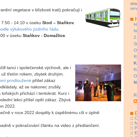
stra
serv
anění vegetace v blízkosti trati) pokračují i
H
e 7:50 - 14:10 v úseku
Stod – Staňkov
.
H
podle výlukového jízdního řádu
.
N
0:00 v úseku
Staňkov - Domažlice
.
Z
S
O
R
K
ill tanci i společenské výchově, ale i
K
li už třetím rokem, zbytek druhým.
O
vní prodloužené
přišel zákaz
N
dkládaly, až se nakonec zrušily.
 loňských přichází i tentokrát. Kurz i
R
slední lekci přišel opět zákaz. Zbývá
zen 2022.
nečně v roce 2022 dospěly k úspěšnému cíli v úplně
D
::
O
::
M
padně v pokračování článku na video z předtančení.
::
P
::
E