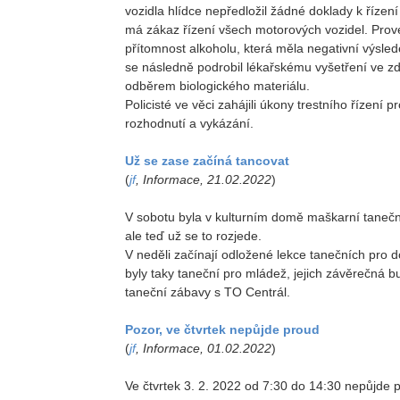
vozidla hlídce nepředložil žádné doklady k řízení 
má zákaz řízení všech motorových vozidel. Prov
přítomnost alkoholu, která měla negativní výslede
se následně podrobil lékařskému vyšetření ve zd
odběrem biologického materiálu.
Policisté ve věci zahájili úkony trestního řízen
rozhodnutí a vykázání.
Už se zase začíná tancovat
(
jf
, Informace, 21.02.2022
)
V sobotu byla v kulturním domě maškarní tanečn
ale teď už se to rozjede.
V neděli začínají odložené lekce tanečních pro d
byly taky taneční pro mládež, jejich závěrečná 
taneční zábavy s TO Centrál.
Pozor, ve čtvrtek nepůjde proud
(
jf
, Informace, 01.02.2022
)
Ve čtvrtek 3. 2. 2022 od 7:30 do 14:30 nepůjde 