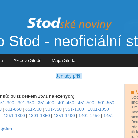
 Stod - neoficiální s
sta
Akce ve Stodě
Mapa Stoda
Jen aby přišli
V
nků: 50 (z celkem 1571 nalezených)
Sto
251-300
|
301-350
|
351-400
|
401-450
|
451-500
|
501-550
|
jih
a má
0
|
801-850
|
851-900
|
901-950
|
951-1000
|
1001-1050
|
Tat
|
1251-1300
|
1301-1350
|
1351-1400
|
1401-1450
|
1451-
stod
Douf
zde 
 týden
disk
tra