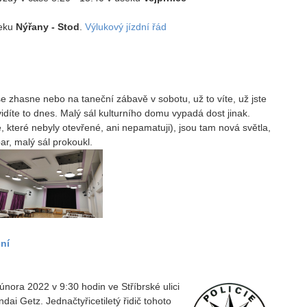
seku
Nýřany - Stod
.
Výlukový jízdní řád
e zhasne nebo na taneční zábavě v sobotu, už to víte, už jste
uvidíte to dnes. Malý sál kulturního domu vypadá dost jinak.
které nebyly otevřené, ani nepamatuji), jsou tam nová světla,
r, malý sál prokoukl.
ení
února 2022 v 9:30 hodin ve Stříbrské ulici
dai Getz. Jednačtyřicetiletý řidič tohoto