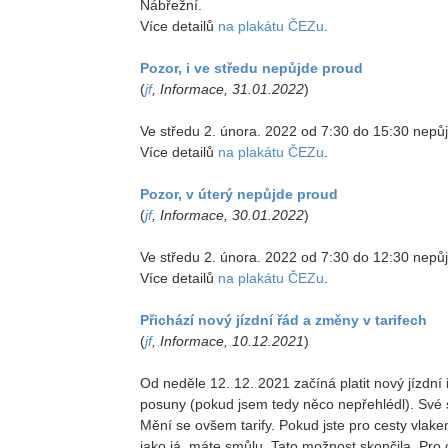
Nábřežní.
Více detailů
na plakátu ČEZu
.
Pozor, i ve středu nepůjde proud
(
jf
, Informace, 31.01.2022
)
Ve středu 2. února. 2022 od 7:30 do 15:30 nepůj
Více detailů
na plakátu ČEZu
.
Pozor, v úterý nepůjde proud
(
jf
, Informace, 30.01.2022
)
Ve středu 2. února. 2022 od 7:30 do 12:30 nepůj
Více detailů
na plakátu ČEZu
.
Přichází nový jízdní řád a změny v tarifech
(
jf
, Informace, 10.12.2021
)
Od neděle 12. 12. 2021 začíná platit nový jízdn
posuny (pokud jsem tedy něco nepřehlédl). Své 
Mění se ovšem tarify. Pokud jste pro cesty vlakem
jako já, máte smůlu. Tato možnost skončila. Pro c