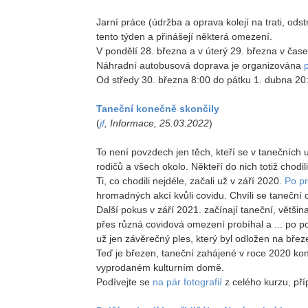
Jarní práce (údržba a oprava kolejí na trati, odstr
tento týden a přinášejí některá omezení.
V pondělí 28. března a v úterý 29. března v čas
Náhradní autobusová doprava je organizována
Od středy 30. března 8:00 do pátku 1. dubna 2
Taneční konečně skončily
(
jf
, Informace, 25.03.2022
)
To není povzdech jen těch, kteří se v tanečních uč
rodičů a všech okolo. Někteří do nich totiž chodi
Ti, co chodili nejdéle, začali už v září 2020.
Po pr
hromadných akcí kvůli covidu. Chvíli se taneční o
Další pokus v září 2021. začínají taneční, většina
přes různá covidová omezení probíhal a ... po po
už jen závěrečný ples, který byl odložen na bře
Teď je březen, taneční zahájené v roce 2020 ko
vyprodaném kulturním domě.
Podívejte se
na pár fotografií
z celého kurzu, pří