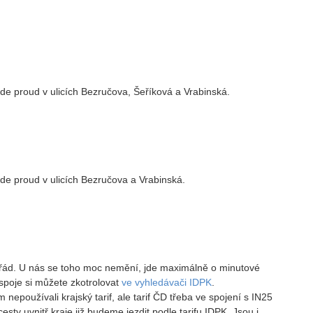
de proud v ulicích Bezručova, Šeříková a Vrabinská.
de proud v ulicích Bezručova a Vrabinská.
í řád. U nás se toho moc nemění, jde maximálně o minutové
spoje si můžete zkotrolovat
ve vyhledávači IDPK
.
 nepoužívali krajský tarif, ale tarif ČD třeba ve spojení s IN25
esty uvnitř kraje již budeme jezdit podle tarifu IDPK. Jsou i