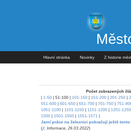
Město
Hlavní stránka
Novinky
Z historie mě
Počet zobrazených člá
|
1-50
|
51-100
|
101-150
|
151-200
|
201-250
|
551-600
|
601-650
|
651-700
|
701-750
|
751-80
1051-1100
|
1101-1150
|
1151-1200
|
1201-1250
1500
|
1501-1550
|
1551-1571
|
Jarní práce na železnici pokračují ještě tento
(
jf
, Informace, 26.03.2022
)