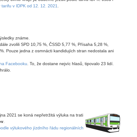
tarifu v IDPK od 12. 12. 2021
.
 výsledky známe.
ále zvolili SPD 10,75 %, ČSSD 5,77 %, Přísaha 5,28 %,
%. Pouze jedna z osmnácti kandidujích stran nedostala ani
 na Facebooku
. To, že dostane nejvíc hlasů, tipovalo 23 lidí.
hrálo.
íjna 2021 se koná nepřetržitá výluka na trati
ov
.
podle výlukového jízdního řádu regionálních