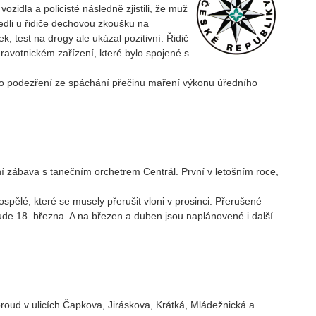
vozidla a policisté následně zjistili, že muž
edli u řidiče dechovou zkoušku na
k, test na drogy ale ukázal pozitivní. Řidič
ravotnickém zařízení, které bylo spojené s
í pro podezření ze spáchání přečinu maření výkonu úředního
í zábava s tanečním orchetrem Centrál. První v letošním roce,
ospělé, které se musely přerušit vloni v prosinci. Přerušené
bude 18. března. A na březen a duben jsou naplánovené i další
proud v ulicích Čapkova, Jiráskova, Krátká, Mládežnická a