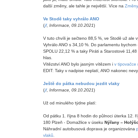
další změny, ale tahle je největší. Více na
Změny 
Ve Stodě taky vyhrálo ANO
(
jf
, Informace, 09.10.2021
)
V tuto chvíli je sečteno 88,5 %, ve Stodě už ale
Vyhrálo ANO s 34,10 %. Do parlamentu bychom d
SPOLU 22,12 % a taky Piráti a Starostové 11,48 
hlas.
Vítězství ANO bylo jasným vítězem i
v tipovačce
EDIT: Taky v nadpise neplatí, ANO nakonec nevy
Ještě do pátka nebudou jezdit vlaky
(
jf
, Informace, 09.10.2021
)
Už od minulého týdne platí:
Od pátku 1. října 8 hodin do půlnoci úterka 12. ř
180 Plzeň - Domažlice v úseku
Nýřany – Holýš
Náhradní autobusová doprava je organizována
vlaků
.