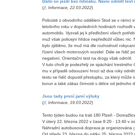
Další co jezdí bez řidičáku. Navíc odmítl test
(
jf
, Informace, 22.03.2022
)
Policisté z obvodního oddělení Stod se v rámci s
letošního roku v dopoledních hodinách rozhodli 
automobilu. Vyzvali jej k předložení všech potře
muž však policejní hlídce nepředložil vůbec nic. 
bylo zjištěno, že muž má dle rozhodnutí rokyc
řízení všech motorových vozidel. Dále se řidič p
negativní. Orientační test na drogy však odmítl.
V tuto chvíli je podezřelý ze spáchání trestného
mu v případě odsouzení hrozí až dva roky odnět
testu se řidič dopustil přestupku, za který může
korun a také zákaz činnosti v délce od jednoho d
Jsou tady první jarní výluky
(
jf
, Informace, 19.03.2022
)
Tento týden budou na trati 180 Plzeň - Domažlice
V úterý 22. března 2022 v čase 8:20 - 13:40 v 
Náhradní autobusová doprava je organizována
Od středy 23. března do pátku 25. března 2022 