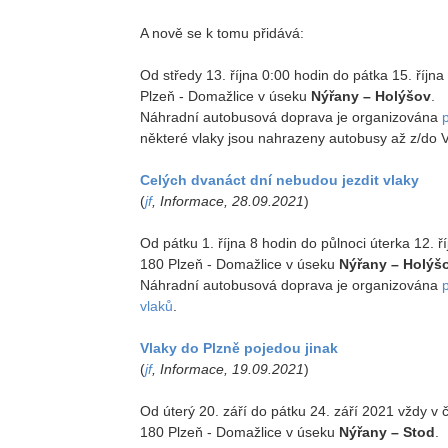
A nově se k tomu přidává:
Od středy 13. října 0:00 hodin do pátka 15. října
Plzeň - Domažlice v úseku
Nýřany – Holýšov
.
Náhradní autobusová doprava je organizována
některé vlaky jsou nahrazeny autobusy až z/do V
Celých dvanáct dní nebudou jezdit vlaky
(
jf
, Informace, 28.09.2021
)
Od pátku 1. října 8 hodin do půlnoci úterka 12. ř
180 Plzeň - Domažlice v úseku
Nýřany – Holýš
Náhradní autobusová doprava je organizována
vlaků
.
Vlaky do Plzně pojedou jinak
(
jf
, Informace, 19.09.2021
)
Od úterý 20. září do pátku 24. září 2021 vždy v 
180 Plzeň - Domažlice v úseku
Nýřany – Stod
.