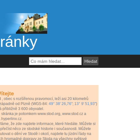
tránky
ítejte
d
, obec s rozšířenou pravomocí, leží asi 20 kilometrů
ozápadně od Plzně
(WGS-84:
49° 38' 26,76"; 13° 9' 51,93"
)
 přibližně 3 600 obyvatel.
o stránka je potomkem www.stod.org, www.stod.cz a
.hyperlinx.cz.
áme, že zde najdete informace, které hledáte. Můžete si
přečíst něco ze stodské historie i současnosti. Můžete
utovat o dění ve Stodě i okolí, najdete tu jízdní řády na
tích hromadné dopravy ze Stoda na všechny světové