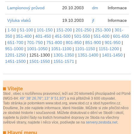
Lampionový průvod
20.10.2003
dm
Informace
Výluka vlaků
19.10.2003
jf
Informace
|
1-50
|
51-100
|
101-150
|
151-200
|
201-250
|
251-300
|
301-
350
|
351-400
|
401-450
|
451-500
|
501-550
|
551-600
|
601-650
|
651-700
|
701-750
|
751-800
|
801-850
|
851-900
|
901-950
|
951-1000
|
1001-1050
|
1051-1100
|
1101-1150
|
1151-1200
|
1201-1250
|
1251-1300
|
1301-1350
|
1351-1400
|
1401-1450
|
1451-1500
|
1501-1550
|
1551-1571
|
Vítejte
Stod
, obec s rozšířenou pravomocí, leží asi 20 kilometrů jihozápadně od Plzně
(WGS-84:
49° 38' 26,76"; 13° 9' 51,93"
) a má přibližně 3 600 obyvatel.
Tato stránka je potomkem www.stod.org, www.stod.cz a stod.hyperlinx.cz.
Doufáme, že zde najdete informace, které hledáte. Můžete si zde přečíst něco
ze stodské historie i současnosti. Můžete diskutovat o dění ve Stodě i okolí,
najdete tu jízdní řády na tratích hromadné dopravy ze Stoda na všechny
světové strany, najdete i něco více, podívejte se na
servery.zestoda.net
.
Hlavní menu