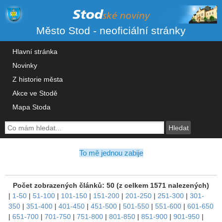
Město Stod - neoficiální stránky
Hlavní stránka
Novinky
Z historie města
Akce ve Stodě
Mapa Stoda
To mě jednou zabije
Počet zobrazených článků: 50 (z celkem 1571 nalezených)
|
1-50
|
51-100
|
101-150
|
151-200
|
201-250
|
251-300
|
301-
350
|
351-400
|
401-450
|
451-500
|
501-550
|
551-600
|
601-650
|
651-700
|
701-750
|
751-800
|
801-850
|
851-900
|
901-950
|