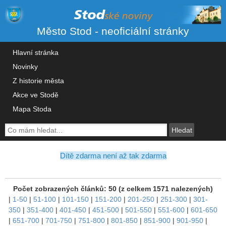
Město Stod - neoficiální stránky
Hlavní stránka
Novinky
Z historie města
Akce ve Stodě
Mapa Stoda
Dítě zdarma není až tak zdarma
Počet zobrazených článků: 50 (z celkem 1571 nalezených)
|
1-50
|
51-100
|
101-150
|
151-200
|
201-250
|
251-300
|
301-
350
|
351-400
|
401-450
|
451-500
|
501-550
|
551-600
|
601-650
|
651-700
|
701-750
|
751-800
|
801-850
|
851-900
|
901-950
|