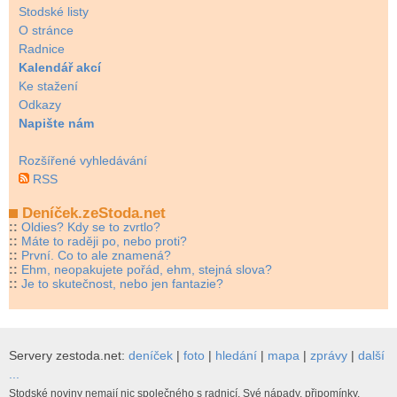
Stodské listy
O stránce
Radnice
Kalendář akcí
Ke stažení
Odkazy
Napište nám
Rozšířené vyhledávání
RSS
Deníček.zeStoda.net
::
Oldies? Kdy se to zvrtlo?
::
Máte to raději po, nebo proti?
::
První. Co to ale znamená?
::
Ehm, neopakujete pořád, ehm, stejná slova?
::
Je to skutečnost, nebo jen fantazie?
Servery zestoda.net:
deníček
|
foto
|
hledání
|
mapa
|
zprávy
|
další
...
Stodské noviny nemají nic společného s radnicí. Své nápady, připomínky,