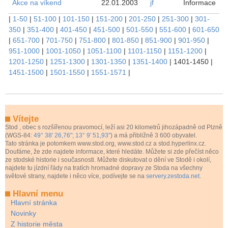
Akce na víkend
22.01.2003
jf
Informace
|
1-50
|
51-100
|
101-150
|
151-200
|
201-250
|
251-300
|
301-
350
|
351-400
|
401-450
|
451-500
|
501-550
|
551-600
|
601-650
|
651-700
|
701-750
|
751-800
|
801-850
|
851-900
|
901-950
|
951-1000
|
1001-1050
|
1051-1100
|
1101-1150
|
1151-1200
|
1201-1250
|
1251-1300
|
1301-1350
|
1351-1400
|
1401-1450
|
1451-1500
|
1501-1550
|
1551-1571
|
Vítejte
Stod
, obec s rozšířenou pravomocí, leží asi 20 kilometrů jihozápadně od Plzně
(WGS-84:
49° 38' 26,76"; 13° 9' 51,93"
) a má přibližně 3 600 obyvatel.
Tato stránka je potomkem www.stod.org, www.stod.cz a stod.hyperlinx.cz.
Doufáme, že zde najdete informace, které hledáte. Můžete si zde přečíst něco
ze stodské historie i současnosti. Můžete diskutovat o dění ve Stodě i okolí,
najdete tu jízdní řády na tratích hromadné dopravy ze Stoda na všechny
světové strany, najdete i něco více, podívejte se na
servery.zestoda.net
.
Hlavní menu
Hlavní stránka
Novinky
Z historie města