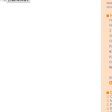
stra
serv
H
H
N
Z
S
O
R
K
K
O
N
R
D
::
O
::
M
::
P
::
E