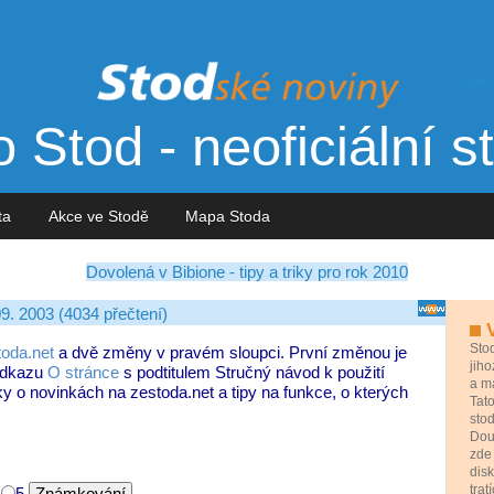
 Stod - neoficiální s
sta
Akce ve Stodě
Mapa Stoda
Dovolená v Bibione - tipy a triky pro rok 2010
9. 2003 (4034 přečtení)
V
Sto
toda.net
a dvě změny v pravém sloupci. První změnou je
jih
 odkazu
O stránce
s podtitulem Stručný návod k použití
a má
ky o novinkách na zestoda.net a tipy na funkce, o kterých
Tat
stod
Douf
zde 
disk
tra
4
5