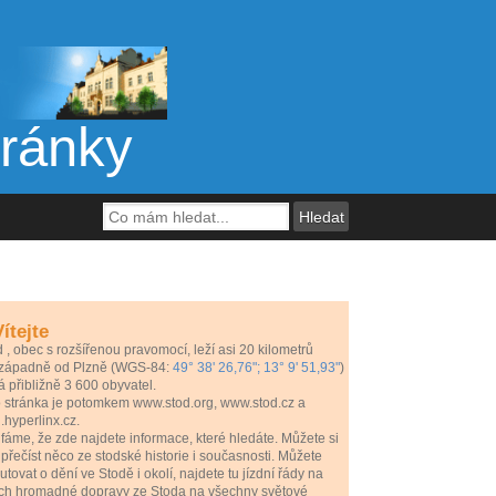
tránky
ítejte
d
, obec s rozšířenou pravomocí, leží asi 20 kilometrů
ozápadně od Plzně
(WGS-84:
49° 38' 26,76"; 13° 9' 51,93"
)
 přibližně 3 600 obyvatel.
o stránka je potomkem www.stod.org, www.stod.cz a
.hyperlinx.cz.
áme, že zde najdete informace, které hledáte. Můžete si
přečíst něco ze stodské historie i současnosti. Můžete
utovat o dění ve Stodě i okolí, najdete tu jízdní řády na
tích hromadné dopravy ze Stoda na všechny světové