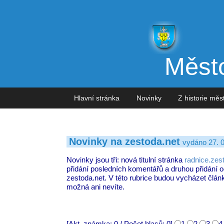
Město
Hlavní stránka
Novinky
Z historie mě
Novinky na zestoda.net
vydáno 27. 0
Novinky jsou tři: nová titulní stránka
radnice.zes
přidání posledních komentářů a druhou přidání
zestoda.net. V této rubrice budou vycházet člán
možná ani nevíte.
[Akt. známka: 0 / Počet hlasů: 0]
1
2
3