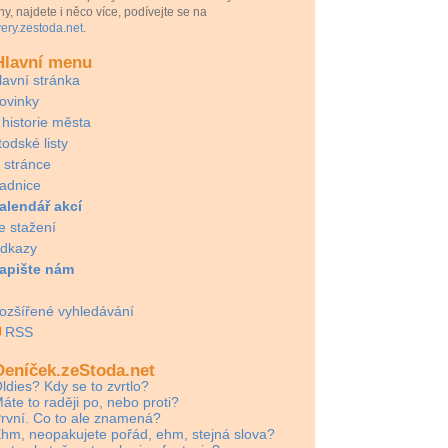
ny, najdete i něco více, podívejte se na
ery.zestoda.net
.
lavní menu
lavní stránka
ovinky
 historie města
todské listy
 stránce
adnice
alendář akcí
e stažení
dkazy
apište nám
ozšířené vyhledávání
RSS
eníček.zeStoda.net
ldies? Kdy se to zvrtlo?
áte to raději po, nebo proti?
rvní. Co to ale znamená?
hm, neopakujete pořád, ehm, stejná slova?