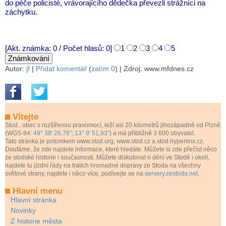
do péče policisté, vrávorajícího dědečka převezli strážníci na
záchytku.
[Akt. známka: 0 / Počet hlasů: 0]
1
2
3
4
5
Autor:
jf
|
Přidat komentář
(
zatím 0
)
| Zdroj: www.mfdnes.cz
Vítejte
Stod
, obec s rozšířenou pravomocí, leží asi 20 kilometrů jihozápadně od Plzně
(WGS-84:
49° 38' 26,76"; 13° 9' 51,93"
) a má přibližně 3 600 obyvatel.
Tato stránka je potomkem www.stod.org, www.stod.cz a stod.hyperlinx.cz.
Doufáme, že zde najdete informace, které hledáte. Můžete si zde přečíst něco
ze stodské historie i současnosti. Můžete diskutovat o dění ve Stodě i okolí,
najdete tu jízdní řády na tratích hromadné dopravy ze Stoda na všechny
světové strany, najdete i něco více, podívejte se na
servery.zestoda.net
.
Hlavní menu
Hlavní stránka
Novinky
Z historie města