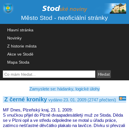
Město Stod - neoficiální stránky
Hlavní stránka
Novinky
Z historie města
Akce ve Stodě
Mapa Stoda
Zamyslete se: hádanky, logické úlohy
Z černé kroniky
vydáno 23. 01. 2009 (2747 přečtení)
MF Dnes, Plzeňský kraj, 23. 1. 2009:
S vnučkou přijel do Plzně dvaapadesátiletý muž ze Stoda. Děda
se v Plzni opil a ve středu odpoledne se motal u úřadu práce,
zatímco nešťastné děvčátko plakalo na lavičce. Dívku si převzali