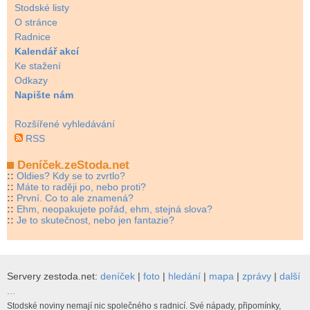
Stodské listy
O stránce
Radnice
Kalendář akcí
Ke stažení
Odkazy
Napište nám
Rozšířené vyhledávání
RSS
Deníček.zeStoda.net
::
Oldies? Kdy se to zvrtlo?
::
Máte to raději po, nebo proti?
::
První. Co to ale znamená?
::
Ehm, neopakujete pořád, ehm, stejná slova?
::
Je to skutečnost, nebo jen fantazie?
Servery zestoda.net:
deníček
|
foto
|
hledání
|
mapa
|
zprávy
|
další
...
Stodské noviny nemají nic společného s radnicí. Své nápady, připomínky,