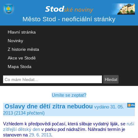
Město Stod - neoficiální stránky
Hlavní stránka
Novinky
Z historie města
Akce ve Stodě
Mapa Stoda
Umíte se zeptat?
Oslavy dne dětí zítra nebudou
vydáno 31. 05.
2013 (2134 přečtení)
Vzhledem k předpovědi počasí, která slibuje vydatný liják, se
ruší
zítřejší dětský den
v parku pod nádražím. Náhradní termín je
stanoven na
29. 6. 2013
.