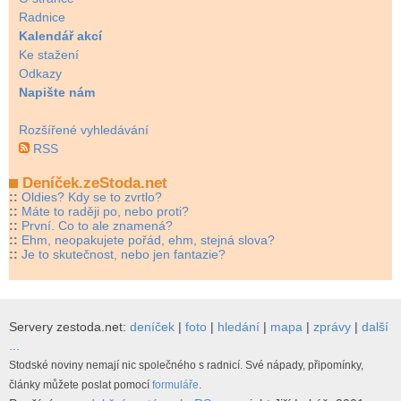
Radnice
Kalendář akcí
Ke stažení
Odkazy
Napište nám
Rozšířené vyhledávání
RSS
Deníček.zeStoda.net
::
Oldies? Kdy se to zvrtlo?
::
Máte to raději po, nebo proti?
::
První. Co to ale znamená?
::
Ehm, neopakujete pořád, ehm, stejná slova?
::
Je to skutečnost, nebo jen fantazie?
Servery zestoda.net:
deníček
|
foto
|
hledání
|
mapa
|
zprávy
|
další
...
Stodské noviny nemají nic společného s radnicí. Své nápady, připomínky,
články můžete poslat pomocí
formuláře
.