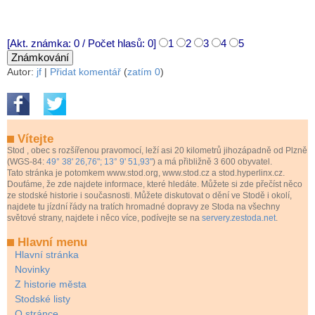
[Akt. známka: 0 / Počet hlasů: 0]
1
2
3
4
5
Autor:
jf
|
Přidat komentář
(
zatím 0
)
Vítejte
Stod
, obec s rozšířenou pravomocí, leží asi 20 kilometrů jihozápadně od Plzně
(WGS-84:
49° 38' 26,76"; 13° 9' 51,93"
) a má přibližně 3 600 obyvatel.
Tato stránka je potomkem www.stod.org, www.stod.cz a stod.hyperlinx.cz.
Doufáme, že zde najdete informace, které hledáte. Můžete si zde přečíst něco
ze stodské historie i současnosti. Můžete diskutovat o dění ve Stodě i okolí,
najdete tu jízdní řády na tratích hromadné dopravy ze Stoda na všechny
světové strany, najdete i něco více, podívejte se na
servery.zestoda.net
.
Hlavní menu
Hlavní stránka
Novinky
Z historie města
Stodské listy
O stránce