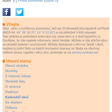
Autor:
jf
|
Přidat komentář
(
zatím 0
)
Vítejte
Stod
, obec s rozšířenou pravomocí, leží asi 20 kilometrů jihozápadně od Plzně
(WGS-84:
49° 38' 26,76"; 13° 9' 51,93"
) a má přibližně 3 600 obyvatel.
Tato stránka je potomkem www.stod.org, www.stod.cz a stod.hyperlinx.cz.
Doufáme, že zde najdete informace, které hledáte. Můžete si zde přečíst něco
ze stodské historie i současnosti. Můžete diskutovat o dění ve Stodě i okolí,
najdete tu jízdní řády na tratích hromadné dopravy ze Stoda na všechny
světové strany, najdete i něco více, podívejte se na
servery.zestoda.net
.
Hlavní menu
Hlavní stránka
Novinky
Z historie města
Stodské listy
O stránce
Radnice
Kalendář akcí
Ke stažení
Odkazy