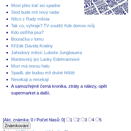
Most přes trať asi spadne
Stod bude mít nový radar
Něco z Rady města
Tak co, vyhraje? TV soutěž Kde domov můj
Kdo ostříhá psa?
Bouračka v lomu
Křížák Davida Kratiny
Jahodový měsíc Luboše Jungbauera
Mantovský jez Lanky Edelmannové
Murr má novou halu
Spadli, ale budou mít druhé hřiště
Nesekají a nesekají
A samozřejmě černá kronika, ztráty a nálezy, opět
supermarket a další.
[Akt. známka: 0 / Počet hlasů: 0]
1
2
3
4
5