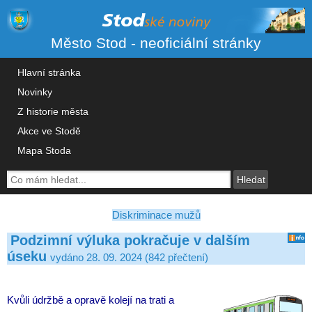
Město Stod - neoficiální stránky
Hlavní stránka
Novinky
Z historie města
Akce ve Stodě
Mapa Stoda
Diskriminace mužů
Podzimní výluka pokračuje v dalším
úseku
vydáno 28. 09. 2024 (842 přečtení)
Kvůli údržbě a opravě kolejí na trati a