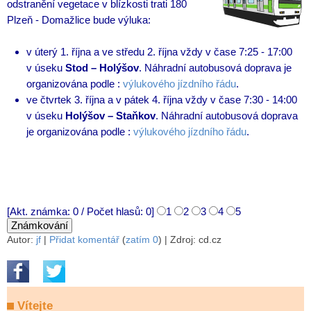
odstranění vegetace v blízkosti trati 180
Plzeň - Domažlice bude výluka:
v úterý 1. října a ve středu 2. října vždy v čase 7:25 - 17:00
v úseku
Stod – Holýšov
. Náhradní autobusová doprava je
organizována podle :
výlukového jízdního řádu
.
ve čtvrtek 3. října a v pátek 4. října vždy v čase 7:30 - 14:00
v úseku
Holýšov – Staňkov
. Náhradní autobusová doprava
je organizována podle :
výlukového jízdního řádu
.
[Akt. známka: 0 / Počet hlasů: 0]
1
2
3
4
5
Autor:
jf
|
Přidat komentář
(
zatím 0
)
| Zdroj: cd.cz
Vítejte