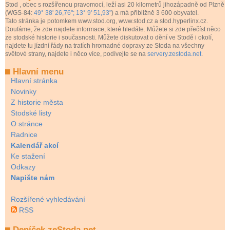
Stod
, obec s rozšířenou pravomocí, leží asi 20 kilometrů jihozápadně od Plzně
(WGS-84:
49° 38' 26,76"; 13° 9' 51,93"
) a má přibližně 3 600 obyvatel.
Tato stránka je potomkem www.stod.org, www.stod.cz a stod.hyperlinx.cz.
Doufáme, že zde najdete informace, které hledáte. Můžete si zde přečíst něco
ze stodské historie i současnosti. Můžete diskutovat o dění ve Stodě i okolí,
najdete tu jízdní řády na tratích hromadné dopravy ze Stoda na všechny
světové strany, najdete i něco více, podívejte se na
servery.zestoda.net
.
Hlavní menu
Hlavní stránka
Novinky
Z historie města
Stodské listy
O stránce
Radnice
Kalendář akcí
Ke stažení
Odkazy
Napište nám
Rozšířené vyhledávání
RSS
Deníček.zeStoda.net