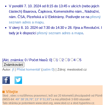
V pondělí 7. 10. 2024 od 8:15 do 13:45 v ulicích (nebo jejich
částech) Baarova, Čapkova, Komenského nám., Nádražní,
nám. ČSA, Plzeňská a U Elektrárny. Podívejte se na
přesný
seznam adres a mapu
.
V úterý 8. 10. 2024 od 7:30 do 14:30 v 28. října a Revoluční. I
tady je k dispozici
přesný seznam adres a mapa
.
[Akt. známka: 0 / Počet hlasů: 0]
1
2
3
4
5
Autor:
jf
|
Přidat komentář
(
zatím 0
)
| Zdroj: mestostod.cz
Vítejte
Stod
, obec s rozšířenou pravomocí, leží asi 20 kilometrů jihozápadně od Plzně
(WGS-84:
49° 38' 26,76"; 13° 9' 51,93"
) a má přibližně 3 600 obyvatel.
Tato stránka je potomkem www.stod.org, www.stod.cz a stod.hyperlinx.cz.