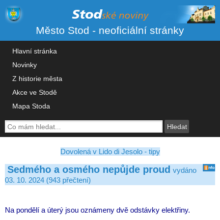
Město Stod - neoficiální stránky
Hlavní stránka
Novinky
Z historie města
Akce ve Stodě
Mapa Stoda
Dovolená v Lido di Jesolo - tipy
Sedmého a osmého nepůjde proud
vydáno
03. 10. 2024 (943 přečtení)
Na pondělí a úterý jsou oznámeny dvě odstávky elektřiny.