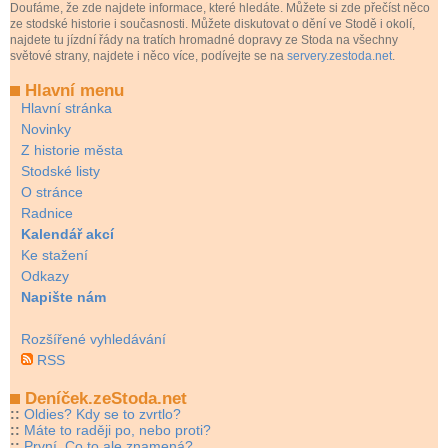
Doufáme, že zde najdete informace, které hledáte. Můžete si zde přečíst něco
ze stodské historie i současnosti. Můžete diskutovat o dění ve Stodě i okolí,
najdete tu jízdní řády na tratích hromadné dopravy ze Stoda na všechny
světové strany, najdete i něco více, podívejte se na
servery.zestoda.net
.
Hlavní menu
Hlavní stránka
Novinky
Z historie města
Stodské listy
O stránce
Radnice
Kalendář akcí
Ke stažení
Odkazy
Napište nám
Rozšířené vyhledávání
RSS
Deníček.zeStoda.net
::
Oldies? Kdy se to zvrtlo?
::
Máte to raději po, nebo proti?
::
První. Co to ale znamená?