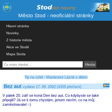
Město Stod - neoficiální stránky
Hlavní stránka
Novinky
Z historie města
Akce ve Stodě
Mapa Stoda
Tip na výlet - Mariánské Lázně s dětmi
Bez aut
vydáno 17. 09. 2002 (4355 přečtení)
V pátek 20. září se koná Den bez aut. Co kdybyste se také
připojili? Já se k tomu chystám, jenom nevím, co na můj
zaměstnavatel :-)