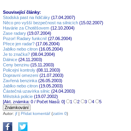
Související články:
Stodská past na řidičáky
(17.04.2007)
Něco pro vyšší bezpečnost na silnicích
(15.02.2007)
Havárie za Chotěšovem
(12.10.2004)
Zase radary
(19.07.2004)
Pozor! Radary funkcni!
(27.06.2004)
Přece jen radar?
(17.06.2004)
Jablko nebo citron
(16.05.2004)
Je to značka?
(08.04.2004)
Dálnice
(24.11.2003)
Ceny benzinu
(15.11.2003)
Policejní kontroly
(08.11.2003)
Dopravní omezení
(21.07.2003)
Zavřená benzinka
(26.05.2003)
Jablko nebo citron
(19.05.2003)
Částečná uzavírka silnic
(24.04.2003)
Městská policie
(19.07.2002)
[Akt. známka: 0 / Počet hlasů: 0]
1
2
3
4
5
Autor:
jf
|
Přidat komentář
(
zatím 0
)