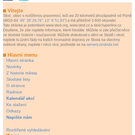
Vítejte
Stod
, obec s rozšířenou pravomocí, leží asi 20 kilometrů jihozápadně od Plzně
(WGS-84:
49° 38' 26,76"; 13° 9' 51,93"
) a má přibližně 3 600 obyvatel.
Tato stránka je potomkem www.stod.org, www.stod.cz a stod.hyperlinx.cz.
Doufáme, že zde najdete informace, které hledáte. Můžete si zde přečíst něco
ze stodské historie i současnosti. Můžete diskutovat o dění ve Stodě i okolí,
najdete tu jízdní řády na tratích hromadné dopravy ze Stoda na všechny
světové strany, najdete i něco více, podívejte se na
servery.zestoda.net
.
Hlavní menu
Hlavní stránka
Novinky
Z historie města
Stodské listy
O stránce
Radnice
Kalendář akcí
Ke stažení
Odkazy
Napište nám
Rozšířené vyhledávání