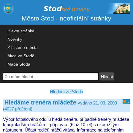
Město Stod - neoficiální stránky
Hlavní stránka
Novinky
Z historie města
Akce ve Stodě
Mapa Stoda
Hledání ze Stoda
Hledáme trenéra mládeže
vydáno 21. 03. 2003
(4027 přečtení)
Výbor fotbalového oddílu hledá trenéra, případně trenéry mládeže
k nejmladším hráčům – přípravce (6 až 10 let) s okamžitým
nástupem. Účast rodičů hráčů vítána. Informace na telefonním