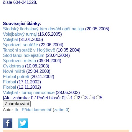
čísle 604-241228.
Související články:
Stodský florbalový tým dosáhl opět na ligu
(20.05.2005)
Volejbalový turnaj
(16.05.2005)
Volejbal
(31.01.2005)
Sportovní soutěže
(22.06.2004)
Taneční soutěž v Holýšově
(10.05.2004)
Stod fandí hokejistům
(29.04.2004)
Sportovec města
(09.04.2004)
Cyklotrasa
(10.09.2003)
Nové hřiště
(29.04.2003)
Florbal potřetí
(20.11.2002)
Florbal
(17.11.2002)
Florbal
(12.11.2002)
Volejbal - turnaj nemocnice
(28.06.2002)
[Akt. známka: 0 / Počet hlasů: 0]
1
2
3
4
5
Autor:
lk
|
Přidat komentář
(
zatím 0
)