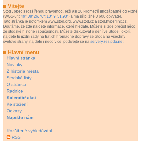
Vítejte
Stod
, obec s rozšířenou pravomocí, leží asi 20 kilometrů jihozápadně od Plzně
(WGS-84:
49° 38' 26,76"; 13° 9' 51,93"
) a má přibližně 3 600 obyvatel.
Tato stránka je potomkem www.stod.org, www.stod.cz a stod.hyperlinx.cz.
Doufáme, že zde najdete informace, které hledáte. Můžete si zde přečíst něco
ze stodské historie i současnosti. Můžete diskutovat o dění ve Stodě i okolí,
najdete tu jízdní řády na tratích hromadné dopravy ze Stoda na všechny
světové strany, najdete i něco více, podívejte se na
servery.zestoda.net
.
Hlavní menu
Hlavní stránka
Novinky
Z historie města
Stodské listy
O stránce
Radnice
Kalendář akcí
Ke stažení
Odkazy
Napište nám
Rozšířené vyhledávání
RSS